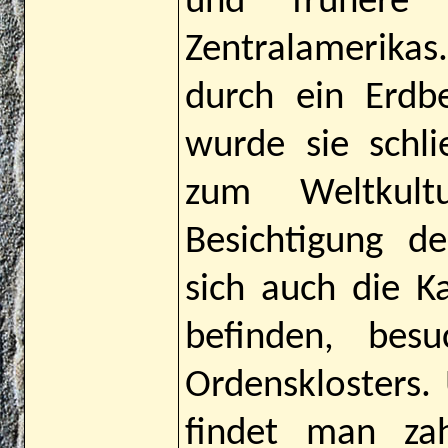
und frühere 
Zentralamerik
durch ein Erdbe
wurde sie schl
zum Weltkult
Besichtigung d
sich auch die K
befinden, bes
Ordensklosters. 
findet man zah